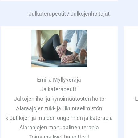
Jalkaterapeutit / Jalkojenhoitajat
Emilia Myllyveräjä
Jalkaterapeutti
Jalkojen iho- ja kynsimuutosten hoito
L
Alaraajojen tuki- ja liikuntaelimistön
kiputilojen ja muiden ongelmien jalkaterapia
Alaraajojen manuaalinen terapia
Toiminnalliset harjoitteet