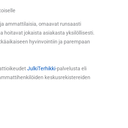
oiselle
ja ammattilaisia, omaavat runsaasti
hoitavat jokaista asiakasta yksilöllisesti.
käaikaiseen hyvinvointiin ja parempaan
mattioikeudet
JulkiTerhikki
-palvelusta eli
n ammattihenkilöiden keskusrekistereiden