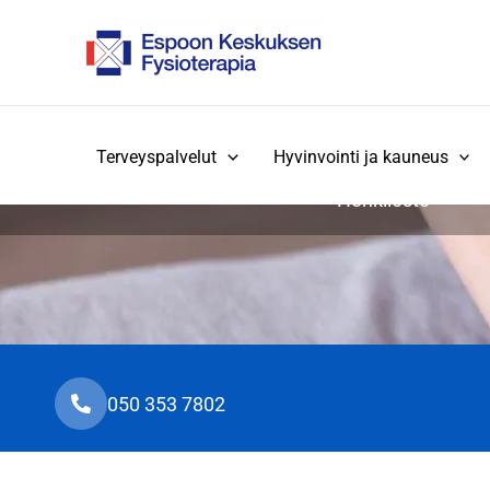
Siirry
sisältöön
Terveyspalvelut
Hyvinvointi ja kauneus
Henkilöstö
050 353 7802