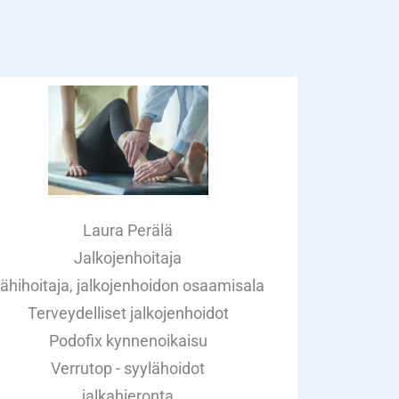
Laura Perälä
Jalkojenhoitaja
ähihoitaja, jalkojenhoidon osaamisala
Terveydelliset jalkojenhoidot
Podofix kynnenoikaisu
Verrutop - syylähoidot
jalkahieronta