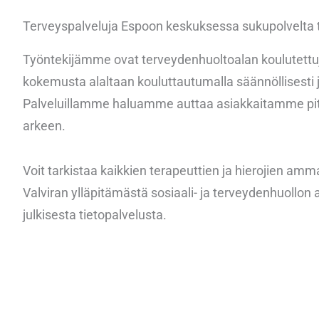
Terveyspalveluja Espoon keskuksessa sukupolvelta t
Työntekijämme ovat terveydenhuoltoalan koulutettu
kokemusta alaltaan kouluttautumalla säännöllisesti ja 
Palveluillamme haluamme auttaa asiakkaitamme pit
arkeen.
Voit tarkistaa kaikkien terapeuttien ja hierojien am
Valviran ylläpitämästä sosiaali- ja terveydenhuollo
julkisesta tietopalvelusta.