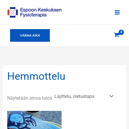
Siirry
sisältöön
VARAA AIKA
Hemmottelu
Näytetään ainoa tulos
Hintaluokka:
50,00 €
-