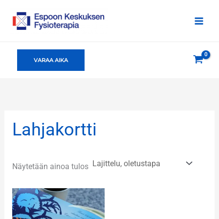
Siirry
sisältöön
VARAA AIKA
Lahjakortti
Näytetään ainoa tulos
Hintaluokka:
50,00 €
-