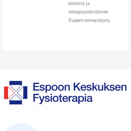
pestävä ja
allergiaystävällinen
Duqem-terveystyyny