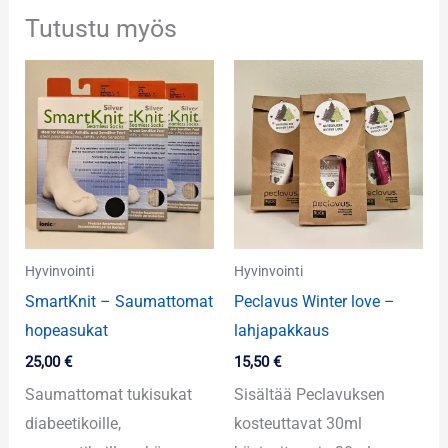
Tutustu myös
Hyvinvointi
Hyvinvointi
SmartKnit – Saumattomat
Peclavus Winter love –
hopeasukat
lahjapakkaus
25,00
€
15,50
€
Saumattomat tukisukat
Sisältää Peclavuksen
diabeetikoille,
kosteuttavat 30ml