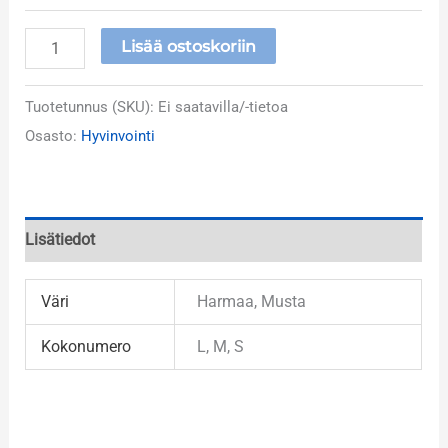
Lisää ostoskoriin
Tuotetunnus (SKU):
Ei saatavilla/-tietoa
Osasto:
Hyvinvointi
Lisätiedot
Väri
Harmaa, Musta
Kokonumero
L, M, S