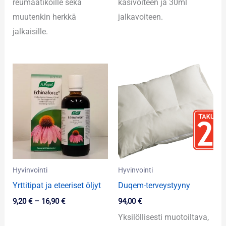
reumaatikoille sekä
käsivoiteen ja 30ml
muutenkin herkkä
jalkavoiteen.
jalkaisille.
Hintaluokka:
9,20 €
-
16,90 €
Hyvinvointi
Hyvinvointi
Yrttitipat ja eteeriset öljyt
Duqem-terveystyyny
9,20
€
–
16,90
€
94,00
€
Yksilöllisesti muotoiltava,