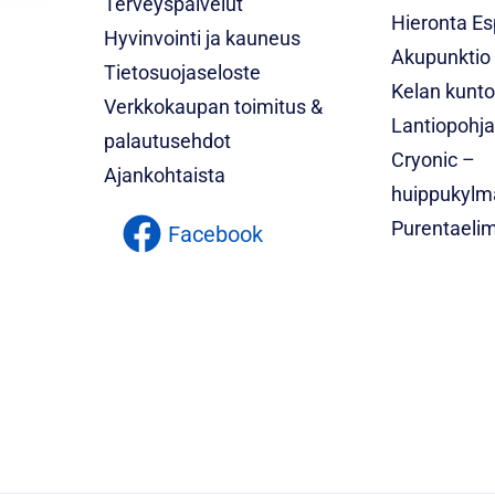
Terveyspalvelut
Hieronta E
Hyvinvointi ja kauneus
Akupunktio
Tietosuojaseloste
Kelan kunt
Verkkokaupan toimitus &
Lantiopohja
palautusehdot
Cryonic –
Ajankohtaista
huippukylm
Purentaelim
Facebook