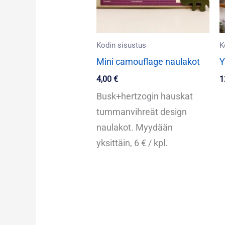
Kodin sisustus
K
Mini camouflage naulakot
Y
4,00
€
1
Busk+hertzogin hauskat
tummanvihreät design
naulakot. Myydään
yksittäin, 6 € / kpl.