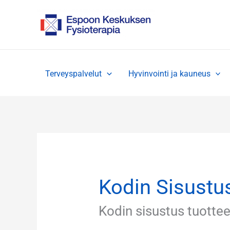
Siirry
sisältöön
Terveyspalvelut
Hyvinvointi ja kauneus
Kodin Sisustu
Kodin sisustus tuottee