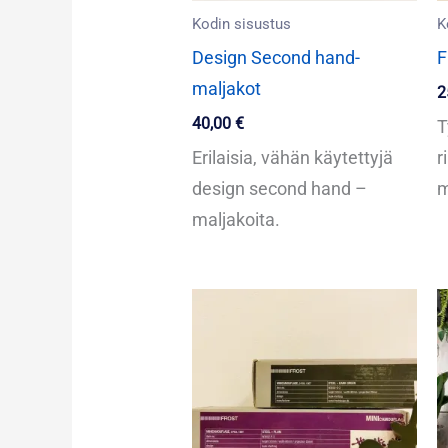
Kodin sisustus
K
Design Second hand-
F
maljakot
2
40,00
€
T
Erilaisia, vähän käytettyjä
r
design second hand –
m
maljakoita.