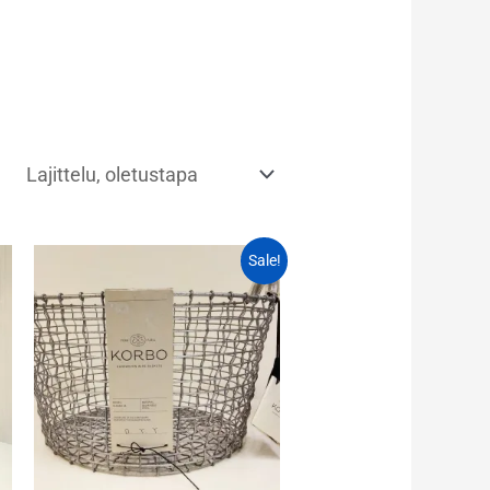
Hintaluokka:
Sale!
15,00 €
-
84,00 €