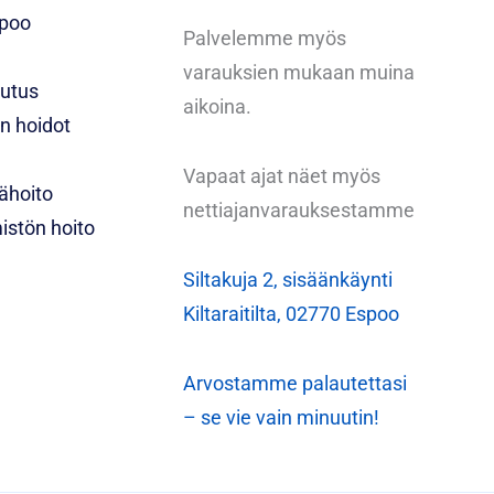
spoo
Palvelemme myös
varauksien mukaan muina
outus
aikoina.
n hoidot
Vapaat ajat näet myös
ähoito
nettiajanvarauksestamme
istön hoito
Siltakuja 2, sisäänkäynti
Kiltaraitilta, 02770 Espoo
Arvostamme palautettasi
– se vie vain minuutin!