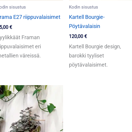
odin sisustus
Kodin sisustus
rama E27 riippuvalaisimet
Kartell Bourgie-
Pöytävalaisin
5,00
€
120,00
€
yylikkäät Framan
iippuvalaisimet eri
Kartell Bourgie design,
etallien väreissä.
barokki tyyliset
pöytävalaisimet.