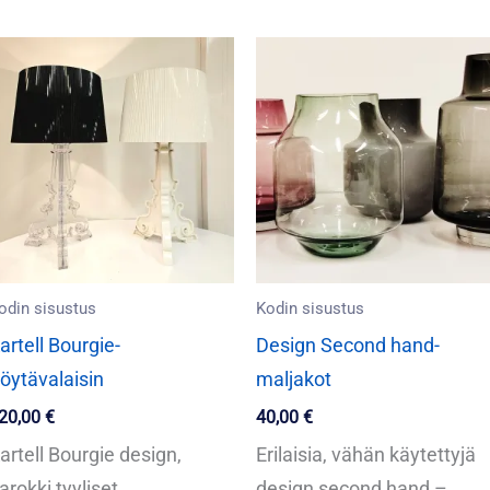
odin sisustus
Kodin sisustus
artell Bourgie-
Design Second hand-
öytävalaisin
maljakot
20,00
€
40,00
€
artell Bourgie design,
Erilaisia, vähän käytettyjä
arokki tyyliset
design second hand –