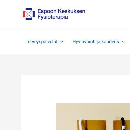
Siirry
sisältöön
Terveyspalvelut
Hyvinvointi ja kauneus