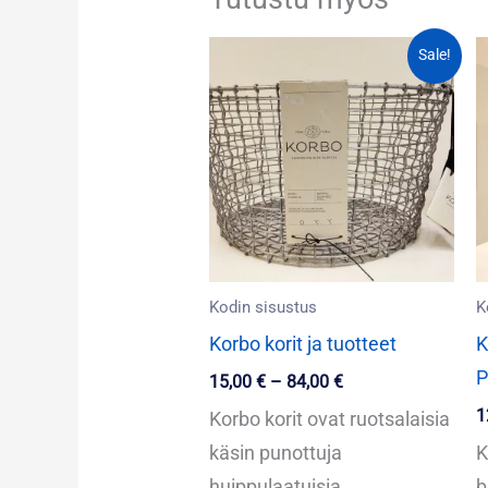
Hintaluokka:
Sale!
15,00 €
-
84,00 €
Kodin sisustus
K
Korbo korit ja tuotteet
K
P
15,00
€
–
84,00
€
1
Korbo korit ovat ruotsalaisia
käsin punottuja
K
huippulaatuisia
b