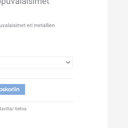
ppuvalaisimet
uvalaisimet eri metallien
oskoriin
tavilla/-tietoa