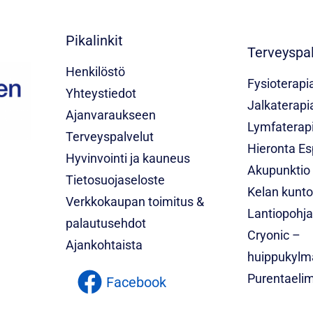
Pikalinkit
Terveyspal
Henkilöstö
Fysioterapi
Yhteystiedot
Jalkaterapi
Ajanvaraukseen
Lymfaterap
Terveyspalvelut
Hieronta E
Hyvinvointi ja kauneus
Akupunktio
Tietosuojaseloste
Kelan kunt
Verkkokaupan toimitus &
Lantiopohja
palautusehdot
Cryonic –
Ajankohtaista
huippukylm
Purentaelim
Facebook