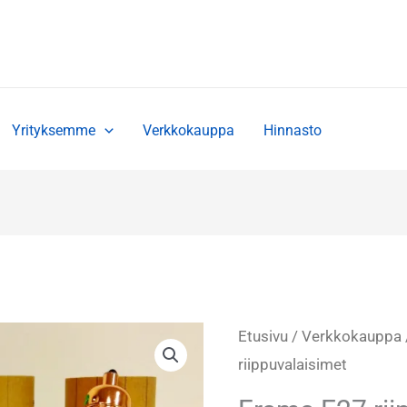
Yrityksemme
Verkkokauppa
Hinnasto
Frama
Etusivu
/
Verkkokauppa
E27
riippuvalaisimet
riippuvalaisimet