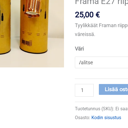
Frama E27 rii
määrä
25,00
€
Tyylikkäät Framan riipp
väreissä.
Väri
Lisää ost
Tuotetunnus (SKU):
Ei saa
Osasto:
Kodin sisustus