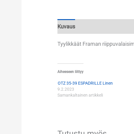
Kuvaus
Lisätiedot
Tyylikkäät Framan riippuvalaisim
Aiheeseen liittyy
OTZ 35-39 ESPADRILLE Linen
9.2.2023
Samankaltainen artikkeli
Tutustu myös